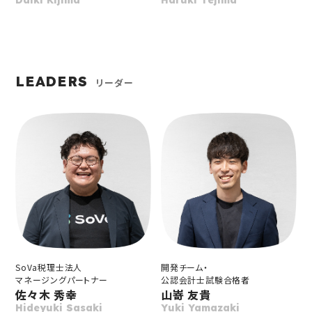
Daiki Kijima
Haruki Tejima
LEADERS
リーダー
SoVa税理士法人
開発チーム・
マネージングパートナー
公認会計士試験合格者
佐々木 秀幸
山嵜 友貴
Hideyuki Sasaki
Yuki Yamazaki