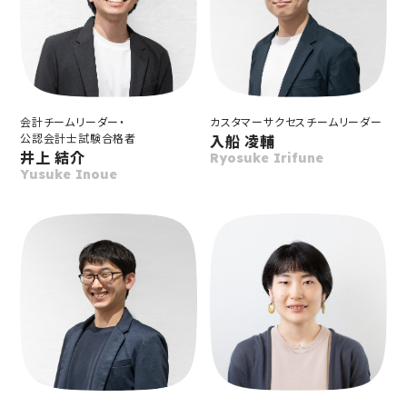
会計チームリーダー・
カスタマーサクセス
チームリーダー
公認会計士試験合格者
入船 凌輔
井上 結介
Ryosuke Irifune
Yusuke Inoue