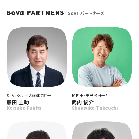
SoVa PARTNERS
SoVa パートナーズ
SoVaグループ顧問税理士
税理士・業務設計士®
藤田 圭助
武内 俊介
Keisuke Fujita
Shunsuke Takeuchi