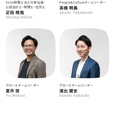
SoVa税理士法人代表社員・
People&Culture
チームリーダー
公認会計士・
税理士・
社労士
高橋 明美
疋田 翔馬
Akemi Takahashi
Shoma Hikita
グロースチームリーダー
グロースチームリーダー
夏井 悠
酒出 健史
Yu Natsui
Kenshi Sakaide