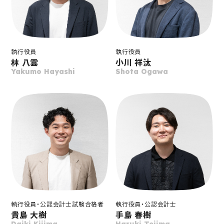
執行役員
執行役員
林 八雲
小川 祥汰
Yakumo Hayashi
Shota Ogawa
執行役員・
公認会計士試験合格者
執行役員・公認会計士
貴島 大樹
手島 春樹