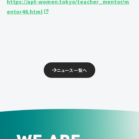
https://apt-women.tokyo/teacher_mentor/m
entor46.html
ニュース一覧へ