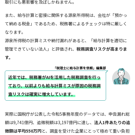
取引にも悪影響を及ぼしかねません。
また、給与計算と密接に関係する源泉所得税は、会社が「預かっ
て納める税金」であるため、税務署によるチェックは特に厳しく
なります。
源泉所得税の計算ミスや納付漏れがあると、「給与計算を適切に
管理できていない法人」と評価され、
税務調査リスクが高まりま
す。
「税理士に給与計算を依頼」編集部
近年では、税務署がAIを活用した税務調査を行っ
ており、以前よりも給与計算ミスが原因の税務調
査リスクは確実に増大しています。
実際に国税庁が公表した令和5事務年度のデータでは、申告漏れ総
額は9,741億円、追徴税額は3,197億円に達し、
法人1件あたりの追
徴額は平均550万円
と、調査を受けた企業にとって極めて重い負担