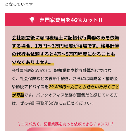
となっています。
専門家費用を46%カット!!
会社設立後に顧問税理士に記帳代行業務のみを依頼
する場合、1万円～3万円程度が相場です。給与計算
の代行も依頼すると4万～5万円程度になることも
少なくありません。
会計事務所SoVaでは、
記帳業務や給与計算だけではな
く、社会保険などの役所手続き、さらには助成金・補助金
や節税アドバイスを
29,800円〜丸ごとお任せいただくこと
が可能
です。バックオフィス業務が面倒だと感じている方
は、ぜひ会計事務所SoVaにお任せください！
\ コスパ良く、記帳業務を丸っと依頼できるチャンス!! /