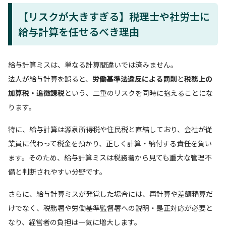
【リスクが大きすぎる】税理士や社労士に
給与計算を任せるべき理由
給与計算ミスは、単なる計算間違いでは済みません。
法人が給与計算を誤ると、
労働基準法違反による罰則
と
税務上の
加算税・追徴課税
という、二重のリスクを同時に抱えることにな
ります。
特に、給与計算は源泉所得税や住民税と直結しており、会社が従
業員に代わって税金を預かり、正しく計算・納付する責任を負い
ます。そのため、給与計算ミスは税務署から見ても重大な管理不
備と判断されやすい分野です。
さらに、給与計算ミスが発覚した場合には、再計算や差額精算だ
けでなく、税務署や労働基準監督署への説明・是正対応が必要と
なり、経営者の負担は一気に増大します。