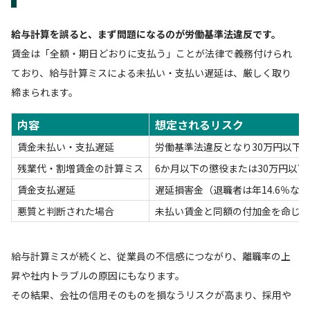
給与計算を誤ると、まず問題になるのが労働基準法違反です。
賃金は「全額・期日どおりに支払う」ことが法律で義務付けられ
ており、給与計算ミスによる未払い・支払い遅延は、厳しく取り
締まられます。
内容
想定されるリスク
賃金未払い・支払遅延
労働基準法違反となり30万円以下
残業代・割増賃金の計算ミス
6か月以下の懲役または30万円以下
賃金支払遅延
遅延損害金（退職者は年14.6％な
悪質と判断された場合
未払い賃金と同額の付加金を命じら
給与計算ミスが続くと、従業員の不信感につながり、離職率の上
昇や社内トラブルの原因にもなります。
その結果、会社の信用そのものを損なうリスクが高まり、採用や