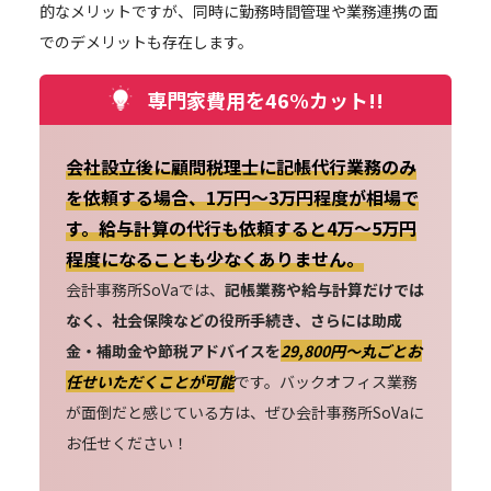
的なメリットですが、同時に勤務時間管理や業務連携の面
でのデメリットも存在します。
専門家費用を46%カット!!
会社設立後に顧問税理士に記帳代行業務のみ
を依頼する場合、1万円～3万円程度が相場で
す。給与計算の代行も依頼すると4万～5万円
程度になることも少なくありません。
会計事務所SoVaでは、
記帳業務や給与計算だけでは
なく、社会保険などの役所手続き、さらには助成
金・補助金や節税アドバイスを
29,800円〜丸ごとお
任せいただくことが可能
です。バックオフィス業務
が面倒だと感じている方は、ぜひ会計事務所SoVaに
お任せください！