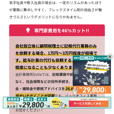
若手社員や新入社員の場合は、一定のリズムがあったほう
が業務に集中しやすく、フレックスタイム制の自由さが働
きづらさというデメリットになりかねません。
専門家費用を46%カット!!
会社設立後に顧問税理士に記帳代行業務のみ
を依頼する場合、1万円～3万円程度が相場で
×
す。給与計算の代行も依頼すると4万～5万円
程度になることも少なくありません。
会計事務所SoVaでは、
記帳業務や給与計算だけでは
なく、社会保険などの役所手続き、さらには助成
金・補助金や節税アドバイスを
29,800円〜丸ごとお
任せいただくことが可能
です。バックオフィス業務
が面倒だと感じている方は、ぜひ会計事務所SoVaに
お任せください！