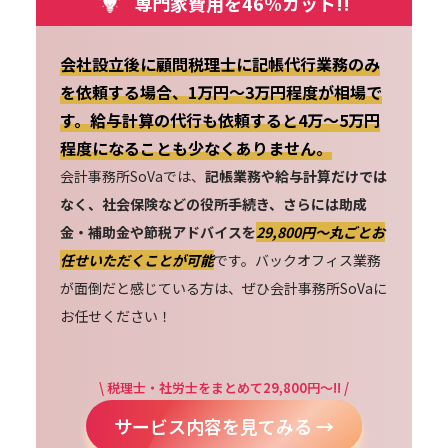
専門家費用を46%カット!!
会社設立後に顧問税理士に記帳代行業務のみ
を依頼する場合、1万円～3万円程度が相場で
す。給与計算の代行も依頼すると4万～5万円
程度になることも少なくありません。
会計事務所SoVaでは、
記帳業務や給与計算だけでは
なく、社会保険などの役所手続き、さらには助成
金・補助金や節税アドバイスを
29,800円〜丸ごとお
任せいただくことが可能
です。バックオフィス業務
が面倒だと感じている方は、ぜひ会計事務所SoVaに
お任せください！
\ 税理士・社労士をまとめて29,800円～!! /
サービス内容を見てみる →