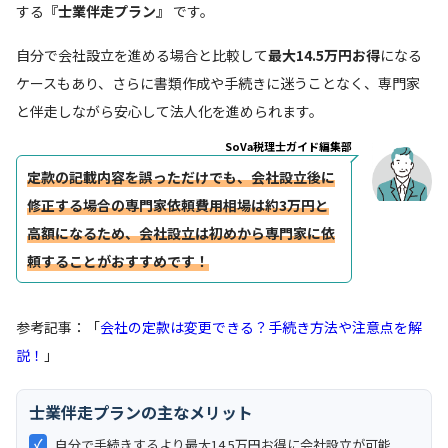
する
『士業伴走プラン』
です。
自分で会社設立を進める場合と比較して
最大14.5万円お得
になる
ケースもあり、さらに書類作成や手続きに迷うことなく、専門家
と伴走しながら安心して法人化を進められます。
SoVa税理士ガイド編集部
定款の記載内容を誤っただけでも、会社設立後に
修正する場合の専門家依頼費用相場は約3万円と
高額になるため、会社設立は初めから専門家に依
頼することがおすすめです！
参考記事：「
会社の定款は変更できる？手続き方法や注意点を解
説！
」
士業伴走プランの主なメリット
✓
自分で手続きするより最大14.5万円お得に会社設立が可能