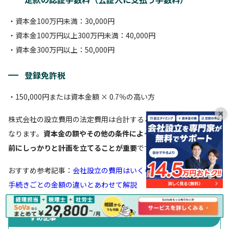
・資本金100万円未満：30,000円
・資本金100万円以上300万円未満：40,000円
・資本金300万円以上：50,000円
登録免許税
・150,000円または資本金額 × 0.7％の高い方
×
株式会社の設立費用の法定費用は合計すると、約222,000円からと
なります。
資本金の額やその他の条件によって変動するため、事
前にしっかりと計画を立てることが重要
です。
おすすめ参考記事：
会社設立の費用はいくらかかる？会社形態や
手続きごとの金額の違いとあわせて解説
合わせて読みたい「合同会社 役員報酬 変更」に関するおす
すめ記事