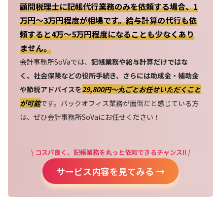
顧問税理士に記帳代行業務のみを依頼する場合、1
万円～3万円程度が相場です。給与計算の代行も依
頼すると4万～5万円程度になることも少なくあり
ません。
会計事務所SoVaでは、
記帳業務や給与計算だけではな
く、社会保険などの役所手続き、さらには助成金・補助金
や節税アドバイスを
29,800円〜丸ごとお任せいただくこと
が可能
です。バックオフィス業務が面倒だと感じている方
は、ぜひ会計事務所SoVaにお任せください！
\ コスパ良く、記帳業務を丸っと依頼できるチャンス!! /
サービス内容を見てみる →