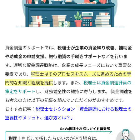
資金調達のサポートでは、
税理士が企業の資金繰り改善、補助金
や助成金の申請支援、銀行融資の手続きサポート
などを行いま
す。適切な資金調達戦略は、企業の成長フェーズにおいて重要な
要素であり、
税理士はそのプロセスをスムーズに進めるための専
門的な知識と経験を提供
します。また、
税理士は資金調達計画の
策定をサポート
し、財務健全性の維持に寄与します。 資金調達を
お考えの方は以下の記事を読んでいただくのがおすすめです。
おすすめ記事：
税理士セレクション「資金調達における税理士の
重要性やメリット、選び方とは？」
SoVa税理士お探しガイド編集部
税理士をどこで探したらいいのか迷う場合は、