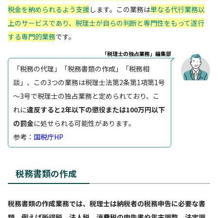
税金を納められるよう支援
します。この業務は
単なる代行業務以
上のサービスであり、税理士が自らの判断と専門性をもって遂行
する専門的業務
です。
「税理士の独占業務」編集部
「税務の代理」「税務書類の作成」「税務相
談」、この3つの業務は税理士法第2条第1項第1号
～3号で税理士の独占業務と定められており、こ
れに
違反すると2年以下の懲役または100万円以下
の罰金
に処せられる可能性があります。
参考：
国税庁HP
税務書類の作成
税務書類の作成業務では、税理士は納税者の税務申告に必要な書
類、例えば所得税、法人税、消費税の申告書や年末調整、法定調