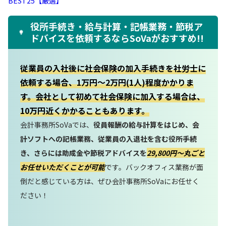
BEST25【厳選】
役所手続き・給与計算・記帳業務・節税ア
ドバイスを依頼するならSoVaがおすすめ!!
従業員の入社後に社会保険の加入手続きを社労士に
依頼する場合、1万円～2万円(1人)程度かかりま
す。会社として初めて社会保険に加入する場合は、
10万円近くかかることもあります。
会計事務所SoVaでは、
役員報酬の給与計算をはじめ、会
計ソフトへの記帳業務、従業員の入退社を含む役所手続
き、さらには助成金や節税アドバイスを
29,800円〜丸ごと
お任せいただくことが可能
です。バックオフィス業務が面
倒だと感じている方は、ぜひ会計事務所SoVaにお任せく
ださい！