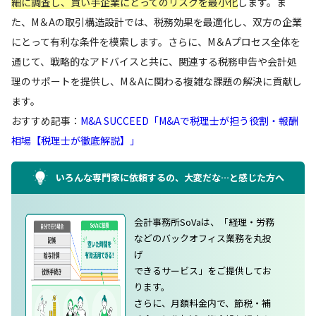
細に調査し、買い手企業にとってのリスクを最小化
します。ま
た、M＆Aの取引構造設計では、税務効果を最適化し、双方の企業
にとって有利な条件を模索します。さらに、M＆Aプロセス全体を
通じて、戦略的なアドバイスと共に、関連する税務申告や会計処
理のサポートを提供し、M＆Aに関わる複雑な課題の解決に貢献し
ます。
おすすめ記事：
M&A SUCCEED「M&Aで税理士が担う役割・報酬
相場【税理士が徹底解説】」
いろんな専門家に依頼するの、大変だな…と感じた方へ
会計事務所SoVaは、「経理・労務
などのバックオフィス業務を丸投
げ
できるサービス」をご提供してお
ります。
さらに、月額料金内で、節税・補