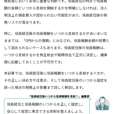
務処理において非常に重要な判断です。役員就任の時点で役員報
酬の金額といつから支給を開始するかを明確にしなければ、法人
税法上の損金算入が認められない可能性があり、役員就任後の税
務リスクが高まります。
特に、役員就任後の役員報酬をいつから支給するかがあいまいな
ままでは、「0円からの増額」とみなされ、役員報酬全額が経費と
して認められないケースもあります。役員就任後の役員報酬は、
いつから支給するかを株主総会や取締役会で正式に決定し、議事
録に記載しておくことが不可欠です。
本記事では、役員就任後に役員報酬をいつから支給するべきか、
その正しい決め方や注意点、そして役員就任後のいつから設定を
誤った場合の税務上の影響まで詳しく解説します。
「役員就任後いつから役員報酬を支給？」編集部
役員就任と役員報酬のいつからを正しく設定し、
安心して経営に専念できる体制を整えましょう。