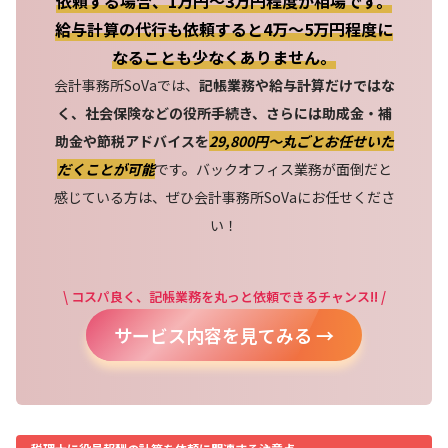
依頼する場合、1万円～3万円程度が相場です。
給与計算の代行も依頼すると4万～5万円程度に
なることも少なくありません。
会計事務所SoVaでは、
記帳業務や給与計算だけではな
く、社会保険などの役所手続き、さらには助成金・補
助金や節税アドバイスを
29,800円〜丸ごとお任せいた
だくことが可能
です。バックオフィス業務が面倒だと
感じている方は、ぜひ会計事務所SoVaにお任せくださ
い！
\ コスパ良く、記帳業務を丸っと依頼できるチャンス!! /
サービス内容を見てみる →