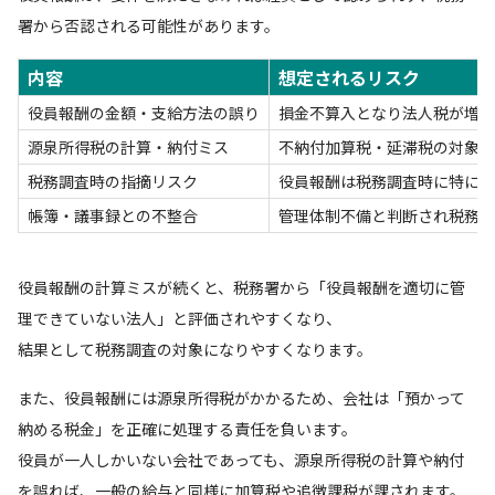
署から否認される可能性があります。
内容
想定されるリスク
役員報酬の金額・支給方法の誤り
損金不算入となり法人税が増加
源泉所得税の計算・納付ミス
不納付加算税・延滞税の対象
税務調査時の指摘リスク
役員報酬は税務調査時に特に厳
帳簿・議事録との不整合
管理体制不備と判断され税務調
役員報酬の計算ミスが続くと、税務署から「役員報酬を適切に管
理できていない法人」と評価されやすくなり、
結果として税務調査の対象になりやすくなります。
また、役員報酬には源泉所得税がかかるため、会社は「預かって
納める税金」を正確に処理する責任を負います。
役員が一人しかいない会社であっても、源泉所得税の計算や納付
を誤れば、一般の給与と同様に加算税や追徴課税が課されます。