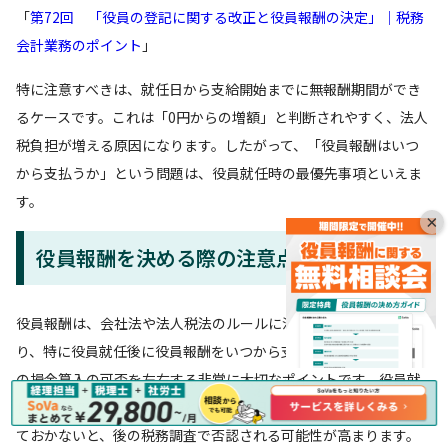
「
第72回 「役員の登記に関する改正と役員報酬の決定」｜税務
会計業務のポイント
」
特に注意すべきは、就任日から支給開始までに無報酬期間ができ
るケースです。これは「0円からの増額」と判断されやすく、法人
税負担が増える原因になります。したがって、「役員報酬はいつ
から支払うか」という問題は、役員就任時の最優先事項といえま
す。
×
役員報酬を決める際の注意点
役員報酬は、会社法や法人税法のルールに沿って決める必要があ
り、特に役員就任後に役員報酬をいつから支給するかは、税務上
の損金算入の可否を左右する非常に大切なポイントです。役員就
任の時点で役員報酬の金額と支給開始日（いつから）を明確にし
ておかないと、後の税務調査で否認される可能性が高まります。