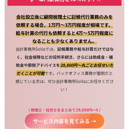
会社設立後に顧問税理士に記帳代行業務のみを
依頼する場合、1万円～3万円程度が相場です。
給与計算の代行も依頼すると4万～5万円程度に
なることも少なくありません。
会計事務所SoVaでは、
記帳業務や給与計算だけではな
く、社会保険などの役所手続き、さらには助成金・補
助金や節税アドバイスを
29,800円〜丸ごとお任せいた
だくことが可能
です。バックオフィス業務が面倒だと
感じている方は、ぜひ会計事務所SoVaにお任せくださ
い！
\ 税理士・社労士をまとめて29,800円～!! /
サービス内容を見てみる →