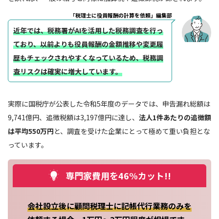
「税理士に役員報酬の計算を依頼」編集部
近年では、税務署がAIを活用した税務調査を行っ
ており、以前よりも役員報酬の金額推移や変更履
歴もチェックされやすくなっているため、税務調
査リスクは確実に増大しています。
実際に国税庁が公表した令和5年度のデータでは、申告漏れ総額は
9,741億円、追徴税額は3,197億円に達し、
法人1件あたりの追徴額
は平均550万円
と、調査を受けた企業にとって極めて重い負担とな
っています。
専門家費用を46%カット!!
会社設立後に顧問税理士に記帳代行業務のみを