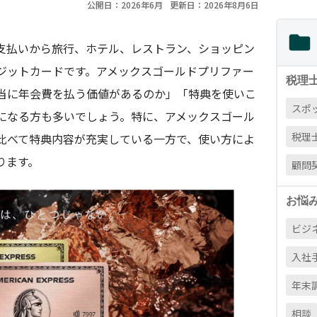
公開日：2026年6月
更新日：2026年8月6日
支払いから旅行、ホテル、レストラン、ショッピン
ジットカードです。アメックスゴールドプリファー
税理
当に年会費を払う価値があるのか」「特典を使いこ
スポ
になる方も多いでしょう。特に、アメックスゴール
税理
比べて特典内容が充実している一方で、使い方によ
ります。
顧問
お悩
ビジ
入社
年末
相談