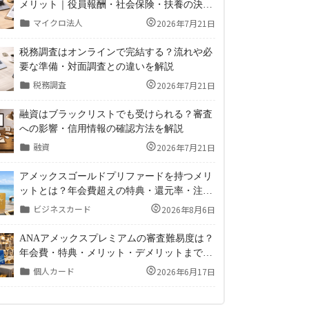
メリット｜役員報酬・社会保険・扶養の決め
方
マイクロ法人
2026年7月21日
税務調査はオンラインで完結する？流れや必
要な準備・対面調査との違いを解説
税務調査
2026年7月21日
融資はブラックリストでも受けられる？審査
への影響・信用情報の確認方法を解説
融資
2026年7月21日
アメックスゴールドプリファードを持つメリ
ットとは？年会費超えの特典・還元率・注意
点まで徹底解説
ビジネスカード
2026年8月6日
ANAアメックスプレミアムの審査難易度は？
年会費・特典・メリット・デメリットまで徹
底解説！
個人カード
2026年6月17日