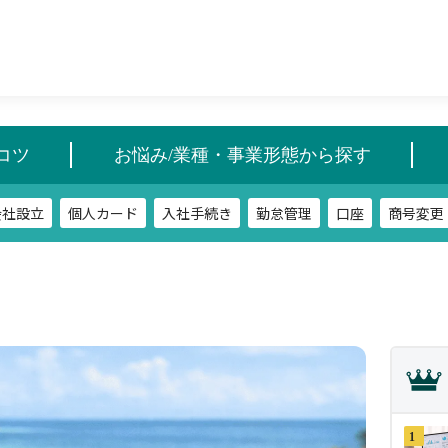
会社設立
個人カード
入社手続き
勤怠管理
口座
商号変更
コツ
お悩み/業種・事業形態から探す
会社設立
個人カード
入社手続き
勤怠管理
口座
商号変更
1