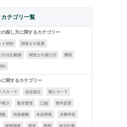
カテゴリ一覧
士の探し方に関するカテゴリー
ット契約
税理士の変更
士の対応範囲
税理士の選び方
費用
契約
みに関するカテゴリー
ネスカード
会社設立
個人カード
手続き
勤怠管理
口座
商号変更
調整
役員報酬
本店移転
決算申告
税務調査
税金
節税
給与計算