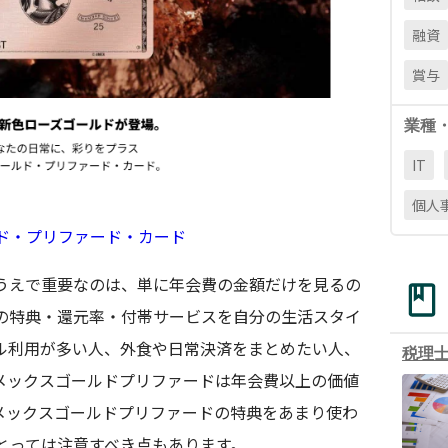
融資
賞与
業種
IT
個人
ルド・プリファード・カード
うえで重要なのは、単に年会費の金額だけを見るの
の特典・還元率・付帯サービスを自分の生活スタイ
ル利用が多い人、外食や日常決済をまとめたい人、
税理
メックスゴールドプリファードは年会費以上の価値
メックスゴールドプリファードの特典をあまり使わ
とっては注意すべき点もあります。