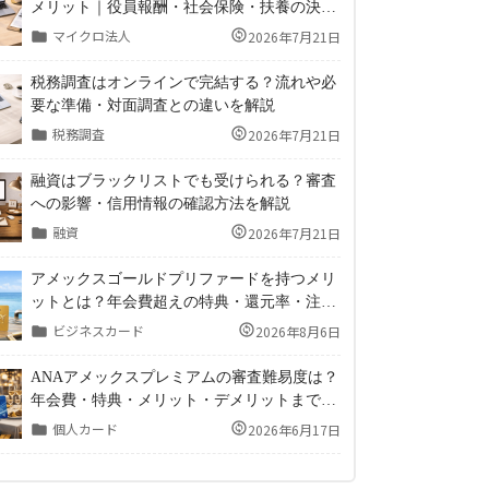
メリット｜役員報酬・社会保険・扶養の決め
方
マイクロ法人
2026年7月21日
税務調査はオンラインで完結する？流れや必
要な準備・対面調査との違いを解説
税務調査
2026年7月21日
融資はブラックリストでも受けられる？審査
への影響・信用情報の確認方法を解説
融資
2026年7月21日
アメックスゴールドプリファードを持つメリ
ットとは？年会費超えの特典・還元率・注意
点まで徹底解説
ビジネスカード
2026年8月6日
ANAアメックスプレミアムの審査難易度は？
年会費・特典・メリット・デメリットまで徹
底解説！
個人カード
2026年6月17日