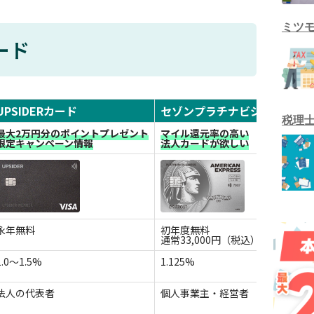
ミツ
ード
UPSIDERカード
セゾンプラチナビジネス
f
税理
最大2万円分のポイントプレゼント
マイル還元率の高い
限
限定キャンペーン情報
法人カードが欲しい
永年無料
初年度無料
初
通常33,000円（税込）
1.0～1.5%
1.125%
0.5
法人の代表者
個人事業主・経営者
個