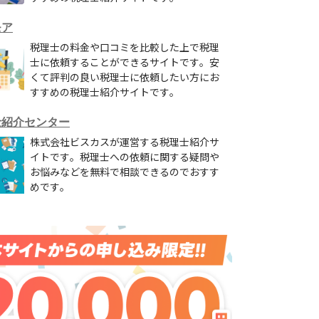
モア
税理士の料金や口コミを比較した上で税理
士に依頼することができるサイトです。安
くて評判の良い税理士に依頼したい方にお
すすめの税理士紹介サイトです。
reee セゾンプラチナビジネスカード
freee Mastercardワイ
士紹介センター
度額が高い法人カード
無料で多くの法人カードを追
株式会社ビスカスが運営する税理士紹介サ
イトです。税理士への依頼に関する疑問や
お悩みなどを無料で相談できるのでおすす
めです。
年度無料
永年無料
%
なし
人事業主または経営者
法人代表者・個人事業主