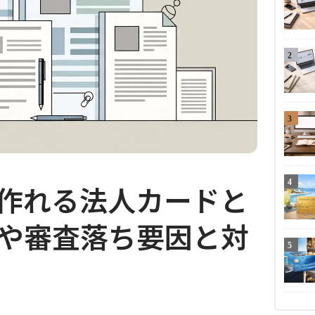
2
3
4
作れる法人カードと
や審査落ち要因と対
5