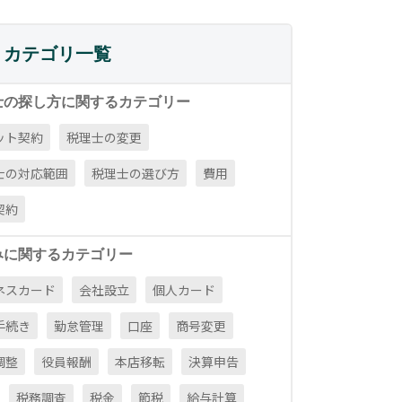
カテゴリ一覧
士の探し方に関するカテゴリー
ット契約
税理士の変更
士の対応範囲
税理士の選び方
費用
契約
みに関するカテゴリー
ネスカード
会社設立
個人カード
手続き
勤怠管理
口座
商号変更
調整
役員報酬
本店移転
決算申告
税務調査
税金
節税
給与計算