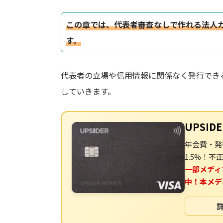
この章では、代表者審査なしで作れる法人
す。
代表者の立場や信用情報に関係なく発行でき
していきます。
UPSIDE
年会費・発
1.5%！
一部メディ
中！本メデ