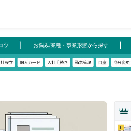
会社設立
個人カード
入社手続き
勤怠管理
口座
商号変更
コツ
お悩み/業種・事業形態から探す
会社設立
個人カード
入社手続き
勤怠管理
口座
商号変更
1