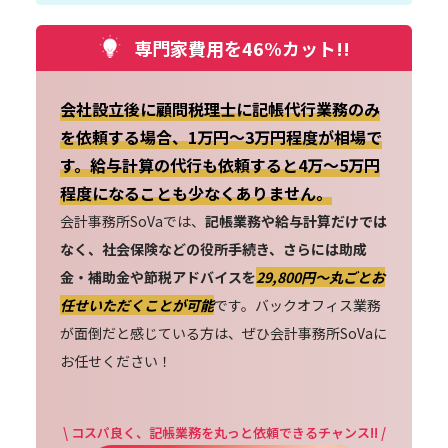
専門家費用を46%カット!!
会社設立後に顧問税理士に記帳代行業務のみ
を依頼する場合、1万円～3万円程度が相場で
す。給与計算の代行も依頼すると4万～5万円
程度になることも少なくありません。
会計事務所SoVaでは、
記帳業務や給与計算だけでは
なく、社会保険などの役所手続き、さらには助成
金・補助金や節税アドバイスを
29,800円〜丸ごとお
任せいただくことが可能
です。バックオフィス業務
が面倒だと感じている方は、ぜひ会計事務所SoVaに
お任せください！
\ コスパ良く、記帳業務を丸っと依頼できるチャンス!! /