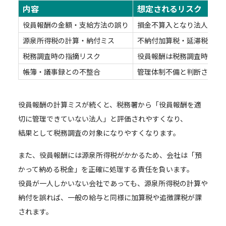
内容
想定されるリスク
役員報酬の金額・支給方法の誤り
損金不算入となり法人税が
源泉所得税の計算・納付ミス
不納付加算税・延滞税の対
税務調査時の指摘リスク
役員報酬は税務調査時に特
帳簿・議事録との不整合
管理体制不備と判断され税
役員報酬の計算ミスが続くと、税務署から「役員報酬を適
切に管理できていない法人」と評価されやすくなり、
結果として税務調査の対象になりやすくなります。
また、役員報酬には源泉所得税がかかるため、会社は「預
かって納める税金」を正確に処理する責任を負います。
役員が一人しかいない会社であっても、源泉所得税の計算や
納付を誤れば、一般の給与と同様に加算税や追徴課税が課
されます。