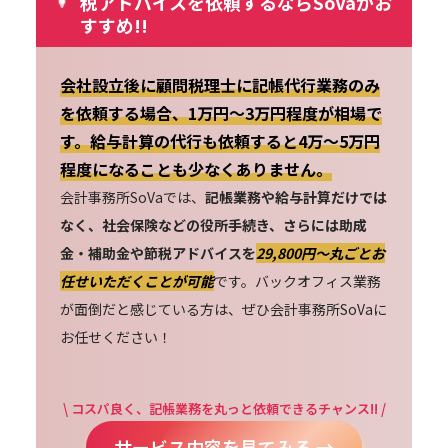
税アドバイスを依頼するならSoVaがお
すすめ!!
会社設立後に顧問税理士に記帳代行業務のみ
を依頼する場合、1万円～3万円程度が相場で
す。給与計算の代行も依頼すると4万～5万円
程度になることも少なくありません。
会計事務所SoVaでは、
記帳業務や給与計算だけでは
なく、社会保険などの役所手続き、さらには助成
金・補助金や節税アドバイスを
29,800円〜丸ごとお
任せいただくことが可能
です。バックオフィス業務
が面倒だと感じている方は、ぜひ会計事務所SoVaに
お任せください！
\ コスパ良く、記帳業務を丸っと依頼できるチャンス!! /
サービス内容を見てみる →