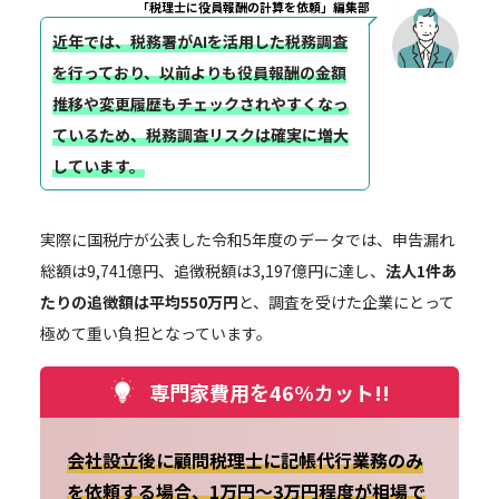
「税理士に役員報酬の計算を依頼」編集部
近年では、税務署がAIを活用した税務調査
を行っており、以前よりも役員報酬の金額
推移や変更履歴もチェックされやすくなっ
ているため、税務調査リスクは確実に増大
しています。
実際に国税庁が公表した令和5年度のデータでは、申告漏れ
総額は9,741億円、追徴税額は3,197億円に達し、
法人1件あ
たりの追徴額は平均550万円
と、調査を受けた企業にとって
極めて重い負担となっています。
専門家費用を46%カット!!
会社設立後に顧問税理士に記帳代行業務のみ
を依頼する場合、1万円～3万円程度が相場で