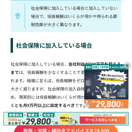
社会保険に加入している場合と加入していない
場合で、役員報酬はいくらが得かや得られる節
税効果が大きく異なります。
社会保険に加入している場合
社会保険に加入している場合、
会社利益が800万円を超える
×
まで
は、役員報酬を少なくすることで高い節税効果が得ら
れます。極端に言えば、役員報酬をゼロにすれば税負担が
大きく減りますが、社会保険の加入自体が問題になるた
め、現実的には役員報酬はいくらが得かについては、
少な
くとも月5万円以上に設定するべき
です。
\役員報酬の適正額も相談可能！/
税務・労務・補助金アドバイスを29,800