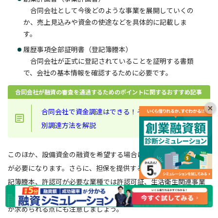
合同会社として今後どのような事業を展開していくの
か、売上見込みや資金の使途などを具体的に記載しま
す。
履歴事項全部証明書（登記簿謄本）
合同会社が正式に登記されていることを証明する書類
で、会社の基本情報を確認するために必要です。
合同会社が融資の審査を通過するためのポイントに関するおすすめ記事
×
合同会社で資金調達はできる！その手段7つとケース
別調達方法を解説
このほか、設備資金の融資を希望する場合は設備に関する見積書
が必要になります。さらに、担保を提供する場合には不動産の登
記簿謄本、許認可が必要な業種では許認可証、生活衛生関連事業
の場合は都道府県知事の推薦書など、融資内容に応じた追加書類
が求められる点にも注意しましょう。