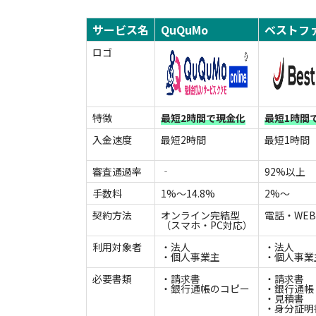
サービス名
QuQuMo
ベストフ
ロゴ
特徴
最短2時間で現金化
最短1時間
入金速度
最短2時間
最短1時間
審査通過率
‐
92%以上
手数料
1%～14.8%
2%〜
契約方法
オンライン完結型
電話・WE
（スマホ・PC対応）
利用対象者
・法人
・法人
・個人事業主
・個人事業
必要書類
・請求書
・請求書
・銀行通帳のコピー
・銀行通帳
・見積書
・身分証明