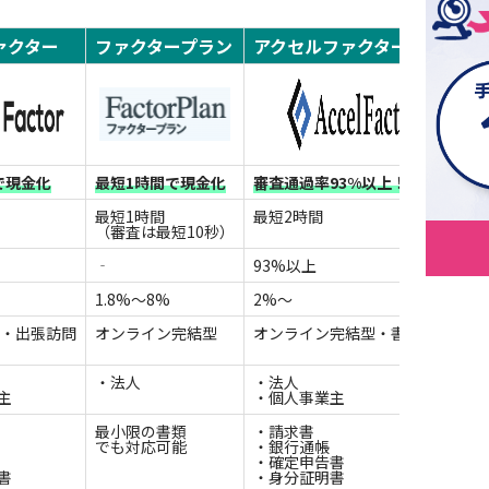
ァクター
ファクタープラン
アクセルファクター
で現金化
最短1時間で現金化
審査通過率93%以上！
最短1時間
最短2時間
（審査は最短10秒）
‐
93%以上
1.8%〜8%
2%〜
B・出張訪問
オンライン完結型
オンライン完結型・書面契約
・法人
・法人
主
・個人事業主
最小限の書類
・請求書
でも対応可能
・銀行通帳
・確定申告書
書
・身分証明書