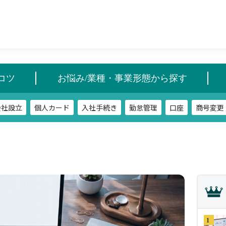
会社設立
個人カード
入社手続き
勤怠管理
口座
商号変更
コツ
お悩み/業種・事業形態から探す
会社設立
個人カード
入社手続き
勤怠管理
口座
商号変更
1