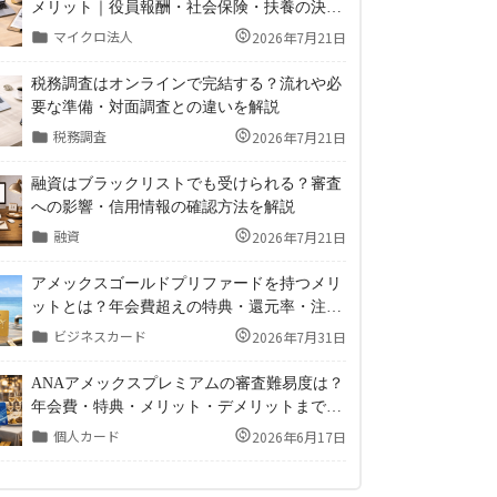
メリット｜役員報酬・社会保険・扶養の決め
方
マイクロ法人
2026年7月21日
税務調査はオンラインで完結する？流れや必
要な準備・対面調査との違いを解説
税務調査
2026年7月21日
融資はブラックリストでも受けられる？審査
への影響・信用情報の確認方法を解説
融資
2026年7月21日
アメックスゴールドプリファードを持つメリ
ットとは？年会費超えの特典・還元率・注意
点まで徹底解説
ビジネスカード
2026年7月31日
ANAアメックスプレミアムの審査難易度は？
年会費・特典・メリット・デメリットまで徹
底解説！
個人カード
2026年6月17日