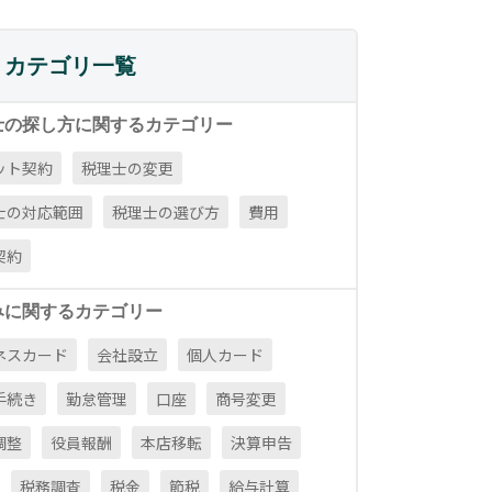
カテゴリ一覧
士の探し方に関するカテゴリー
ット契約
税理士の変更
士の対応範囲
税理士の選び方
費用
契約
みに関するカテゴリー
ネスカード
会社設立
個人カード
手続き
勤怠管理
口座
商号変更
調整
役員報酬
本店移転
決算申告
税務調査
税金
節税
給与計算