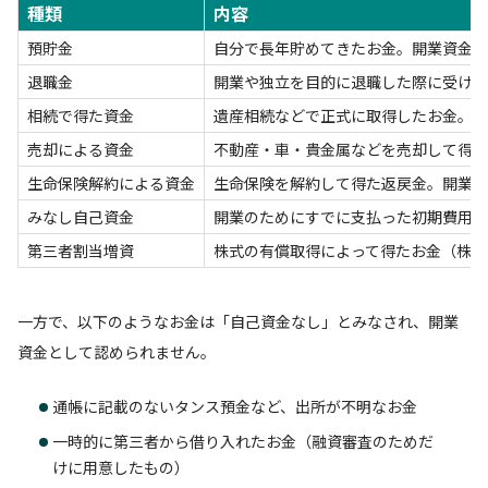
種類
内容
預貯金
自分で長年貯めてきたお金。開業資金と
退職金
開業や独立を目的に退職した際に受け取
相続で得た資金
遺産相続などで正式に取得したお金。
売却による資金
不動産・車・貴金属などを売却して得た
生命保険解約による資金
生命保険を解約して得た返戻金。開業時
みなし自己資金
開業のためにすでに支払った初期費用（
第三者割当増資
株式の有償取得によって得たお金（株式
一方で、以下のようなお金は「自己資金なし」とみなされ、開業
資金として認められません。
通帳に記載のないタンス預金など、出所が不明なお金
一時的に第三者から借り入れたお金（融資審査のためだ
けに用意したもの）