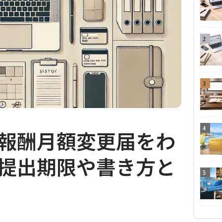
2
3
4
報酬月額変更届をわ
提出期限や書き方と
5