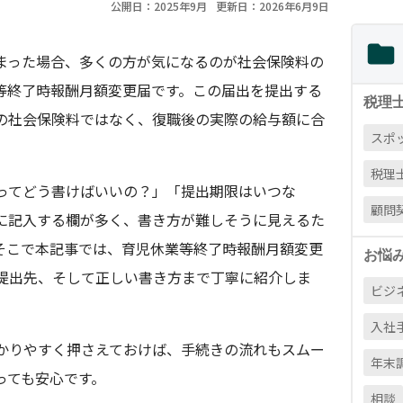
公開日：2025年9月
更新日：2026年6月9日
まった場合、多くの方が気になるのが社会保険料の
等終了時報酬月額変更届です。この届出を提出する
税理
の社会保険料ではなく、復職後の実際の給与額に合
スポ
税理
ってどう書けばいいの？」「提出期限はいつな
顧問
に記入する欄が多く、書き方が難しそうに見えるた
そこで本記事では、育児休業等終了時報酬月額変更
お悩
提出先、そして正しい書き方まで丁寧に紹介しま
ビジ
入社
かりやすく押さえておけば、手続きの流れもスムー
年末
っても安心です。
相談