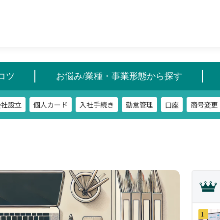
会社設立
個人カード
入社手続き
勤怠管理
口座
商号変更
コツ
お悩み/業種・事業形態から探す
会社設立
個人カード
入社手続き
勤怠管理
口座
商号変更
1