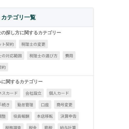
カテゴリ一覧
士の探し方に関するカテゴリー
ット契約
税理士の変更
士の対応範囲
税理士の選び方
費用
契約
みに関するカテゴリー
ネスカード
会社設立
個人カード
手続き
勤怠管理
口座
商号変更
調整
役員報酬
本店移転
決算申告
税務調査
税金
節税
給与計算