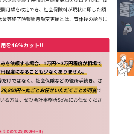
報酬月額を改定でき、社会保険料が現状に即した額
休業等終了時報酬月額変更届とは、育休後の給与に
用を46%カット!!
みを依頼する場合、1万円～3万円程度が相場で
万円程度になることも少なくありません。
算だけではなく、社会保険などの役所手続き、さ
を
29,800円〜丸ごとお任せいただくことが可能
で
いる方は、ぜひ会計事務所SoVaにお任せくださ
まとめて29,800円～!! /