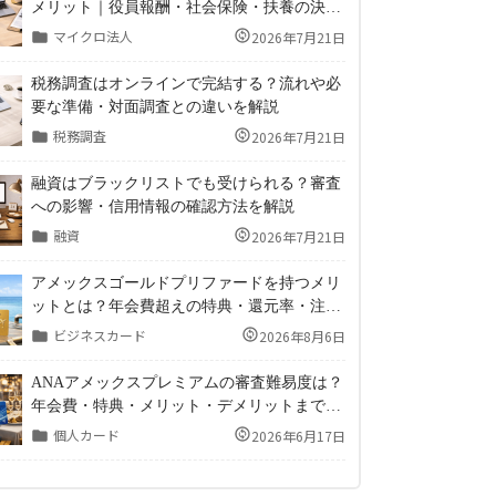
メリット｜役員報酬・社会保険・扶養の決め
方
マイクロ法人
2026年7月21日
税務調査はオンラインで完結する？流れや必
要な準備・対面調査との違いを解説
税務調査
2026年7月21日
融資はブラックリストでも受けられる？審査
への影響・信用情報の確認方法を解説
融資
2026年7月21日
アメックスゴールドプリファードを持つメリ
ットとは？年会費超えの特典・還元率・注意
点まで徹底解説
ビジネスカード
2026年8月6日
ANAアメックスプレミアムの審査難易度は？
年会費・特典・メリット・デメリットまで徹
底解説！
個人カード
2026年6月17日