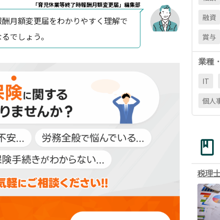
「育児休業等終了時報酬月額変更届」編集部
融資
報酬月額変更届をわかりやすく理解で
なるでしょう。
賞与
業種
IT
個人
税理