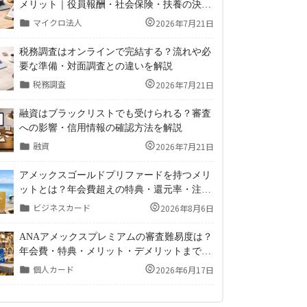
メリット｜役員報酬・社会保険・扶養の決め
方
マイクロ法人
2026年7月21日
税務調査はオンラインで完結する？流れや必
要な準備・対面調査との違いを解説
税務調査
2026年7月21日
融資はブラックリストでも受けられる？審査
への影響・信用情報の確認方法を解説
融資
2026年7月21日
アメックスゴールドプリファードを持つメリ
ットとは？年会費超えの特典・還元率・注意
点まで徹底解説
ビジネスカード
2026年8月6日
ANAアメックスプレミアムの審査難易度は？
年会費・特典・メリット・デメリットまで徹
底解説！
個人カード
2026年6月17日