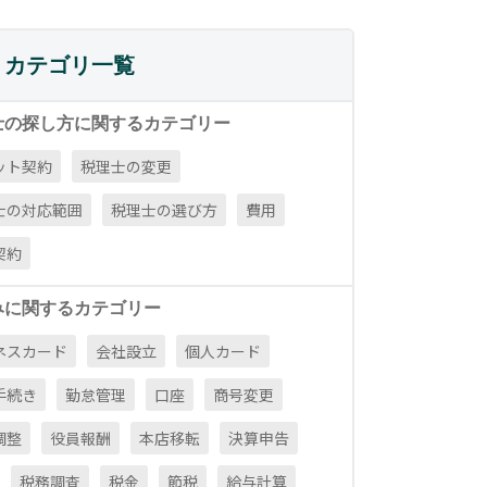
カテゴリ一覧
士の探し方に関するカテゴリー
ット契約
税理士の変更
士の対応範囲
税理士の選び方
費用
契約
みに関するカテゴリー
ネスカード
会社設立
個人カード
手続き
勤怠管理
口座
商号変更
調整
役員報酬
本店移転
決算申告
税務調査
税金
節税
給与計算