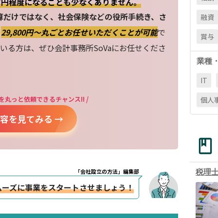
万円程度になることも少なくありません。
算だけではなく、社会保険などの役所手続き、さ
融資
を
29,800円〜丸ごとお任せいただくことが可能
で
賞与
いる方は、ぜひ会計事務所SoVaにお任せくださ
業種
IT
を丸っと依頼できるチャンス!! /
個人
容を見てみる →
「会社設立の方法」編集部
税理
ムーズに事業をスタートさせましょう！