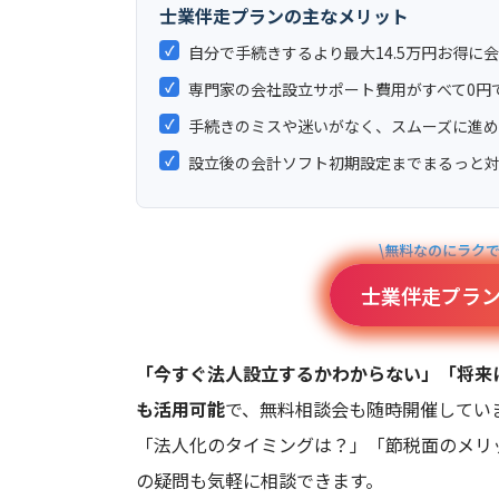
士業伴走プランの主なメリット
✓
自分で手続きするより最大14.5万円お得に
✓
専門家の会社設立サポート費用がすべて0円
✓
手続きのミスや迷いがなく、スムーズに進
✓
設立後の会計ソフト初期設定までまるっと
\無料なのにラク
士業伴走プラ
「今すぐ法人設立するかわからない」「将来
も活用可能
で、無料相談会も随時開催してい
「法人化のタイミングは？」「節税面のメリ
の疑問も気軽に相談できます。