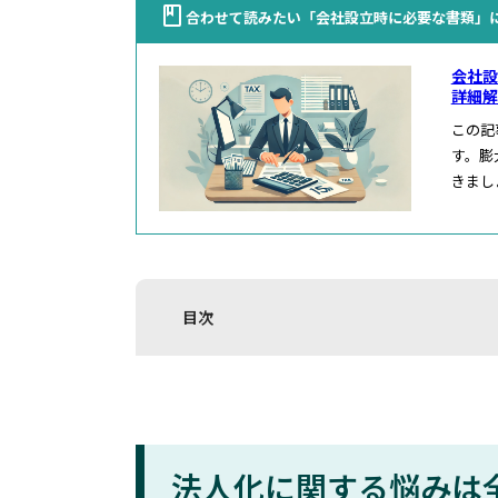
合わせて読みたい「会社設立時に必要な書類」
会社設
詳細解
この記
す。膨
きまし
目次
法人化に関する悩みは