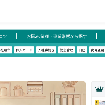
会社設立
個人カード
入社手続き
勤怠管理
口座
商号変更
コツ
お悩み/業種・事業形態から探す
会社設立
個人カード
入社手続き
勤怠管理
口座
商号変更
1