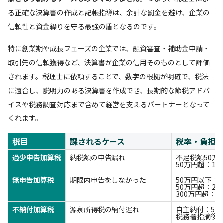
る正確な決算書の作成と記帳指導は、余計な罰金を避け、企業の
信頼性と資金繰りを守る最強の盾となるのです。
特に創業期や成長フェーズの企業では、融資審査・補助金申請・
取引先の信頼獲得など、決算書が企業の信用そのものとして評価
されます。税理士に依頼することで、数字の根拠が明確で、税法
に適合し、説明力のある決算書を作成でき、長期的な節税アドバ
イスや税務調査対応まで含めて経営を支えるパートナーとなって
くれます。
税目
課されるケース
税率・負担
過少申告加算税
納税額の申告漏れ
不足税額50万
50万円超：15
無申告加算税
期限内申告をしなかった
50万円以下：1
50万円超：20
300万円超：3
不納付加算税
源泉所得税の納付遅れ
自主納付：5％
税務署指摘後：