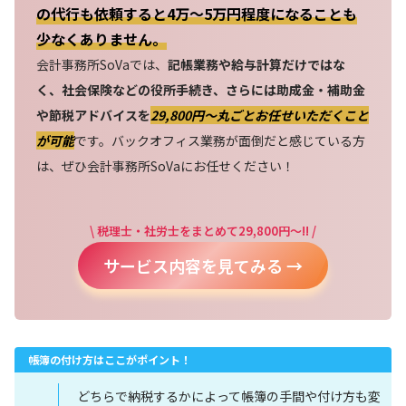
の代行も依頼すると4万～5万円程度になることも
少なくありません。
会計事務所SoVaでは、
記帳業務や給与計算だけではな
く、社会保険などの役所手続き、さらには助成金・補助金
や節税アドバイスを
29,800円〜丸ごとお任せいただくこと
が可能
です。バックオフィス業務が面倒だと感じている方
は、ぜひ会計事務所SoVaにお任せください！
\ 税理士・社労士をまとめて29,800円～!! /
サービス内容を見てみる →
帳簿の付け方はここがポイント！
どちらで納税するかによって帳簿の手間や付け方も変