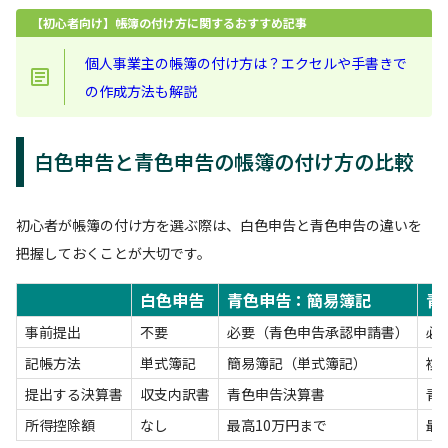
【初心者向け】帳簿の付け方に関するおすすめ記事
個人事業主の帳簿の付け方は？エクセルや手書きで
の作成方法も解説
白色申告と青色申告の帳簿の付け方の比較
初心者が帳簿の付け方を選ぶ際は、白色申告と青色申告の違いを
把握しておくことが大切です。
白色申告
青色申告：簡易簿記
青
事前提出
不要
必要（青色申告承認申請書）
必
記帳方法
単式簿記
簡易簿記（単式簿記）
複
提出する決算書
収支内訳書
青色申告決算書
青
所得控除額
なし
最高10万円まで
最