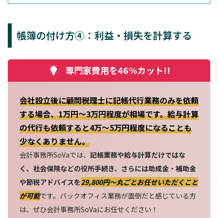
帳簿の付け方④：利益・損失を計算する
専門家費用を46%カット!!
会社設立後に顧問税理士に記帳代行業務のみを依頼
する場合、1万円～3万円程度が相場です。給与計算
の代行も依頼すると4万～5万円程度になることも
少なくありません。
会計事務所SoVaでは、
記帳業務や給与計算だけではな
く、社会保険などの役所手続き、さらには助成金・補助金
や節税アドバイスを
29,800円〜丸ごとお任せいただくこと
が可能
です。バックオフィス業務が面倒だと感じている方
は、ぜひ会計事務所SoVaにお任せください！