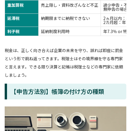
重加算税
売上隠し・資料改ざんなど不正
過少申告・不納
無申告の場合：
延滞税
納期限までに納税できない
2ヵ月以内：年7
2カ月超：年14.
利子税
延納制度利用時
年7.3％ or 
税金は、正しく向き合えば企業の未来を守り、誤れば即座に罰金
という形で跳ね返ってきます。税理士はその境界線を守る専門家
と言えます。できる限り決算と記帳は税理士などの専門家に依頼
しましょう。
【申告方法別】帳簿の付け方の種類