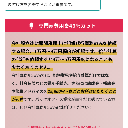
の付け方を習得することが重要です。
専門家費用を46%カット!!
会社設立後に顧問税理士に記帳代行業務のみを依頼
する場合、1万円～3万円程度が相場です。給与計算
の代行も依頼すると4万～5万円程度になることも
少なくありません。
会計事務所SoVaでは、
記帳業務や給与計算だけではな
く、社会保険などの役所手続き、さらには助成金・補助金
や節税アドバイスを
29,800円〜丸ごとお任せいただくこと
が可能
です。バックオフィス業務が面倒だと感じている方
は、ぜひ会計事務所SoVaにお任せください！
\ 税理士・社労士をまとめて29,800円～!! /