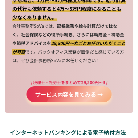
の代行も依頼すると4万～5万円程度になることも
少なくありません。
会計事務所SoVaでは、
記帳業務や給与計算だけではな
く、社会保険などの役所手続き、さらには助成金・補助金
や節税アドバイスを
29,800円〜丸ごとお任せいただくこと
が可能
です。バックオフィス業務が面倒だと感じている方
は、ぜひ会計事務所SoVaにお任せください！
\ 税理士・社労士をまとめて29,800円～!! /
サービス内容を見てみる →
インターネットバンキングによる電子納付方法