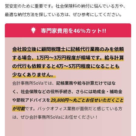
営安定のために重要です。社会保険料の納付に悩んでいる方や、
最適な納付方法を探している方は、ぜひ参考にしてください。
専門家費用を46%カット!!
会社設立後に顧問税理士に記帳代行業務のみを依頼
する場合、1万円～3万円程度が相場です。給与計算
の代行も依頼すると4万～5万円程度になることも
少なくありません。
会計事務所SoVaでは、
記帳業務や給与計算だけではな
く、社会保険などの役所手続き、さらには助成金・補助金
や節税アドバイスを
29,800円〜丸ごとお任せいただくこと
が可能
です。バックオフィス業務が面倒だと感じている方
は、ぜひ会計事務所SoVaにお任せください！