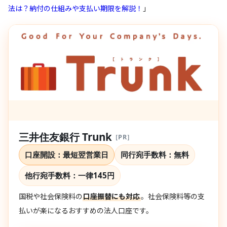
法は？納付の仕組みや支払い期限を解説！
」
三井住友銀行 Trunk
［PR］
口座開設：最短翌営業日
同行宛手数料：
無料
他行宛手数料：
一律145円
国税や社会保険料の
口座振替にも対応
。社会保険料等の支
払いが楽になるおすすめの法人口座です。