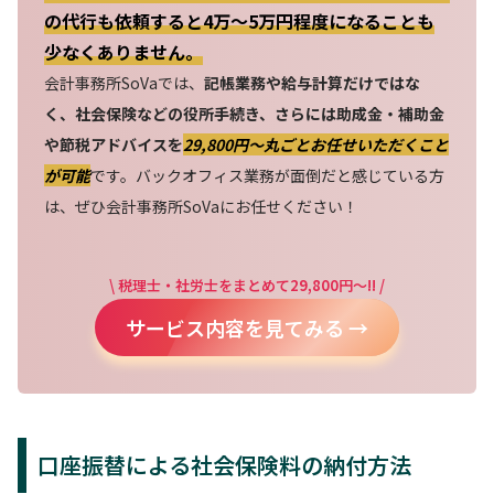
の代行も依頼すると4万～5万円程度になることも
少なくありません。
会計事務所SoVaでは、
記帳業務や給与計算だけではな
く、社会保険などの役所手続き、さらには助成金・補助金
や節税アドバイスを
29,800円〜丸ごとお任せいただくこと
が可能
です。バックオフィス業務が面倒だと感じている方
は、ぜひ会計事務所SoVaにお任せください！
\ 税理士・社労士をまとめて29,800円～!! /
サービス内容を見てみる →
口座振替による社会保険料の納付方法