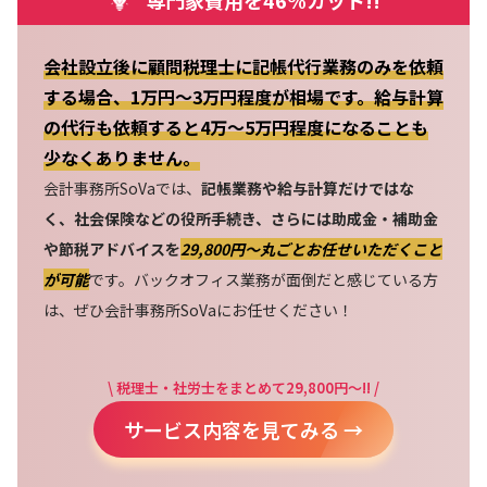
会社設立後に顧問税理士に記帳代行業務のみを依頼
する場合、1万円～3万円程度が相場です。給与計算
の代行も依頼すると4万～5万円程度になることも
少なくありません。
会計事務所SoVaでは、
記帳業務や給与計算だけではな
く、社会保険などの役所手続き、さらには助成金・補助金
や節税アドバイスを
29,800円〜丸ごとお任せいただくこと
が可能
です。バックオフィス業務が面倒だと感じている方
は、ぜひ会計事務所SoVaにお任せください！
\ 税理士・社労士をまとめて29,800円～!! /
サービス内容を見てみる →