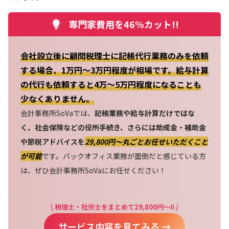
専門家費用を46%カット!!
会社設立後に顧問税理士に記帳代行業務のみを依頼
する場合、1万円～3万円程度が相場です。給与計算
の代行も依頼すると4万～5万円程度になることも
少なくありません。
会計事務所SoVaでは、
記帳業務や給与計算だけではな
く、社会保険などの役所手続き、さらには助成金・補助金
や節税アドバイスを
29,800円〜丸ごとお任せいただくこと
が可能
です。バックオフィス業務が面倒だと感じている方
は、ぜひ会計事務所SoVaにお任せください！
\ 税理士・社労士をまとめて29,800円～!! /
サービス内容を見てみる →