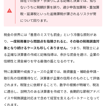
自社での独学・手探りによる記帳と決算では、知ら
ないうちに税額計算を誤り、過少申告加算税・重加算
税・延滞税といった追徴課税が課されるリスクが常
について回ります。
税金の世界には「善意のミスでも罰金」という冷徹な原則があ
り、
一度税務署から問題点を指摘されると、その後の税務調査対
象となり続けるケースも珍しくありません
。つまり、税理士によ
る正確な決算書の作成と記帳指導は、余計な罰金を避け、企業の
信頼性と資金繰りを守る最強の盾となるのです。
特に創業期や成長フェーズの企業では、融資審査・補助金申請・
取引先の信頼獲得など、決算書が企業の信用そのものとして評価
されます。税理士に依頼することで、数字の根拠が明確で、税法
に適合し、説明力のある決算書を作成でき、長期的な節税アドバ
イスや税務調査対応まで含めて経営を支えるパートナーとなって
くれます。