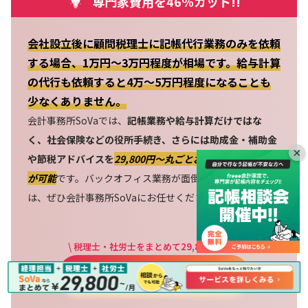
専門家費用を46%カット!!
会社設立後に顧問税理士に記帳代行業務のみを依頼
する場合、1万円～3万円程度が相場です。給与計算
の代行も依頼すると4万～5万円程度になることも
少なくありません。
会計事務所SoVaでは、
記帳業務や給与計算だけではな
く、社会保険などの役所手続き、さらには助成金・補助金
×
や節税アドバイスを
29,800円〜丸ごとお任せいただくこと
が可能
です。バックオフィス業務が面倒だと感じている方
は、ぜひ会計事務所SoVaにお任せください！
\ 税理士・社労士をまとめて29,800円～!! /
サービス内容を見てみる →