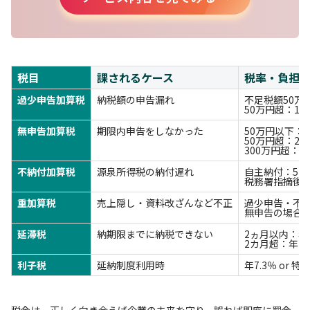
税目
課されるケース
税率・負担
過少申告加算税
納税額の申告漏れ
不足税額50万
50万円超：15
無申告加算税
期限内申告をしなかった
50万円以下：1
50万円超：20
300万円超：3
不納付加算税
源泉所得税の納付遅れ
自主納付：5％
税務署指摘後：
重加算税
売上隠し・資料改ざんなど不正
過少申告・不納
無申告の場合：
延滞税
納期限までに納税できない
2ヵ月以内：年7
2カ月超：年14.
利子税
延納制度利用時
年7.3％ or 
税金は、正しく向き合えば企業の未来を守り、誤れば即座に罰金