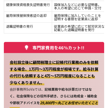
健康保険資格喪失証明書発行
国保加入などに必要な証明書。
本人の希望に応じて申請・交付
雇用保険被保険者証の返却
雇用保険に加入していたことを
証明する書類を従業員に返却
退職証明書の発行
従業員の希望に応じて就労状況など
記載した退職証明書を発行
専門家費用を46%カット!!
会社設立後に顧問税理士に記帳代行業務のみを依頼
する場合、1万円～3万円程度が相場です。給与計算
の代行も依頼すると4万～5万円程度になることも
少なくありません。
会計事務所SoVaでは、
記帳業務や給与計算だけではな
く、社会保険などの役所手続き、さらには助成金・補助金
や節税アドバイスを
29,800円〜丸ごとお任せいただくこと