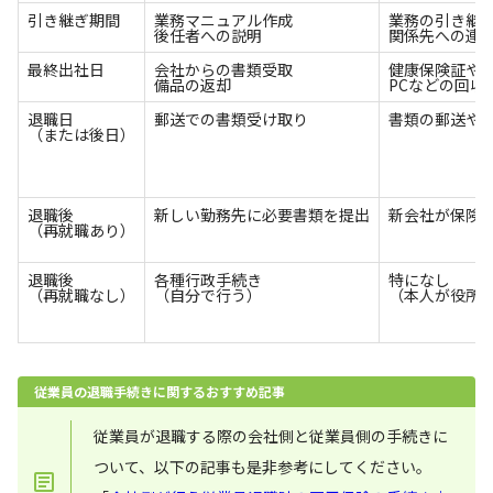
引き継ぎ期間
業務マニュアル作成
業務の引き継
後任者への説明
関係先への連
最終出社日
会社からの書類受取
健康保険証や
備品の返却
PCなどの回収
退職日
郵送での書類受け取り
書類の郵送や
（または後日）
退職後
新しい勤務先に必要書類を提出
新会社が保険
（再就職あり）
退職後
各種行政手続き
特になし
（再就職なし）
（自分で行う）
（本人が役所
従業員の退職手続きに関するおすすめ記事
従業員が退職する際の会社側と従業員側の手続きに
ついて、以下の記事も是非参考にしてください。