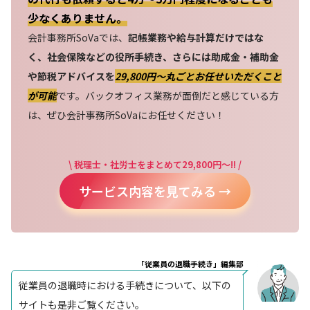
少なくありません。
会計事務所SoVaでは、
記帳業務や給与計算だけではな
く、社会保険などの役所手続き、さらには助成金・補助金
や節税アドバイスを
29,800円〜丸ごとお任せいただくこと
が可能
です。バックオフィス業務が面倒だと感じている方
は、ぜひ会計事務所SoVaにお任せください！
\ 税理士・社労士をまとめて29,800円～!! /
サービス内容を見てみる →
「従業員の退職手続き」編集部
従業員の退職時における手続きについて、以下の
サイトも是非ご覧ください。