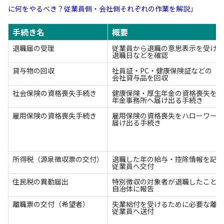
に何をやるべき？従業員側・会社側それぞれの作業を解説
」
手続き名
概要
退職届の受理
従業員から退職の意思表示を受け取
退職日などを確認
貸与物の回収
社員証・PC・健康保険証などの
会社貸与品を回収
社会保険の資格喪失手続き
健康保険・厚生年金の資格喪失を
年金事務所へ届け出る手続き
雇用保険の資格喪失手続き
雇用保険の資格喪失をハローワーク
届け出る手続き
所得税（源泉徴収票の交付）
退職した年の給与・控除情報を記載
従業員へ交付
住民税の異動届出
特別徴収の対象者が退職したことを
自治体に報告
離職票の交付（希望者）
失業給付を受けるために必要な離職
従業員へ送付