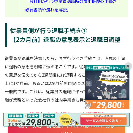
「
会社側が行う従業員退職時の雇用保険の手続き｜
必要書類や流れを解説
」
従業員側が行う退職手続き①
【2カ月前】退職の意思表示と退職日調整
従業員が退職を決意したら、まず行うべき手続きは、直属の上司
×
に退職の意思を明確に伝えることです。従業員は、法律上は退職
の意思を伝えてから2週間後には退職することが可能ですが、実務
上は1か月前、あるいは2か月前を目安に退職を申し出るケースが
一般的です。これは、従業員の退職に伴って後任者の配置や引き
継ぎ業務といった会社側の社内手続きも発生するためです。
\税理士・社労士分野をいつでも相談可能/
税務・労務・補助金アドバイスはSoVaにおま