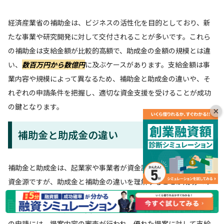
経済産業省の補助金は、ビジネスの活性化を目的としており、新
たな事業や研究開発に対して交付されることが多いです。これら
の補助金は支給金額が比較的高額で、助成金の金額の規模とは違
い、
数百万円から数億円
に及ぶケースがあります。支給金額は事
業内容や規模によって異なるため、補助金と助成金の違いや、そ
れぞれの申請条件を把握し、適切な資金支援を受けることが成功
の鍵となります。
×
補助金と助成金の違い
補助金と助成金は、起業家や事業者が資金調達をする際に重要な
資金源ですが、助成金と補助金の違いを理解することが成功への
第一歩です。補助金は、主に経済産業省や地方自治体が管轄し、
特定の政策目標や産業振興を目的に支給される資金です。補助金
の申請には、提案内容の審査が行われ、優れた提案に対して支給