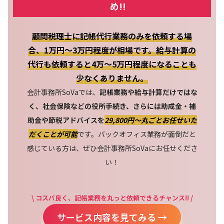
め!!
顧問税理士に記帳代行業務のみを依頼する場
合、1万円～3万円程度が相場です。給与計算の
代行も依頼すると4万～5万円程度になることも
少なくありません。
会計事務所SoVaでは、
記帳業務や給与計算だけではな
く、社会保険などの役所手続き、さらには助成金・補
助金や節税アドバイスを
29,800円〜丸ごとお任せいた
だくことが可能
です。バックオフィス業務が面倒だと
感じている方は、ぜひ会計事務所SoVaにお任せくださ
い！
\ コスパ良く、記帳業務を丸っと依頼できるチャンス!! /
サービス内容を見てみる →