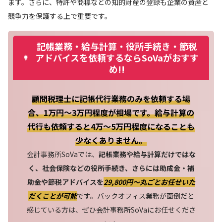
ます。さらに、特許や商標などの知的財産の登録も企業の資産と
競争力を保護する上で重要です。
記帳業務・給与計算・役所手続き・節税
アドバイスを依頼するならSoVaがおすす
め!!
顧問税理士に記帳代行業務のみを依頼する場
合、1万円～3万円程度が相場です。給与計算の
代行も依頼すると4万～5万円程度になることも
少なくありません。
会計事務所SoVaでは、
記帳業務や給与計算だけではな
く、社会保険などの役所手続き、さらには助成金・補
助金や節税アドバイスを
29,800円〜丸ごとお任せいた
だくことが可能
です。バックオフィス業務が面倒だと
感じている方は、ぜひ会計事務所SoVaにお任せくださ