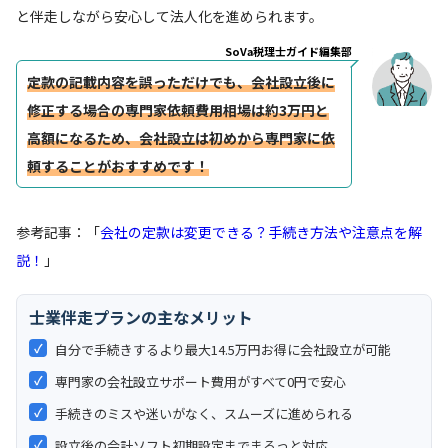
と伴走しながら安心して法人化を進められます。
SoVa税理士ガイド編集部
定款の記載内容を誤っただけでも、会社設立後に
修正する場合の専門家依頼費用相場は約3万円と
高額になるため、会社設立は初めから専門家に依
頼することがおすすめです！
参考記事：「
会社の定款は変更できる？手続き方法や注意点を解
説！
」
士業伴走プランの主なメリット
✓
自分で手続きするより最大14.5万円お得に会社設立が可能
✓
専門家の会社設立サポート費用がすべて0円で安心
✓
手続きのミスや迷いがなく、スムーズに進められる
✓
設立後の会計ソフト初期設定までまるっと対応