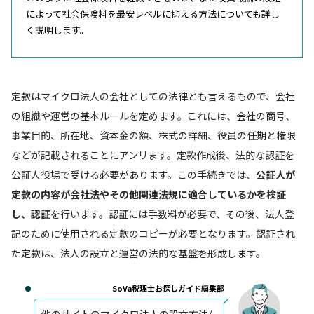
によって社会保険料を最安レベルに抑える方法についても詳し
く説明します。
定款はマイクロ法人の会社としての法律とも言えるもので、会社
の組織や運営の基本ルールを定めます。これには、会社の商号、
事業目的、所在地、資本金の額、株式の詳細、役員の任期と権限
などが記載されることにアンリます。定款作成後、法的な認証を
公証人役場で受ける必要があります。この手続きでは、
公証人が
定款の内容が会社法やその他関連法規に適合しているかを検証
し、認証
を行います。認証には手数料が必要で、その後、法人登
記のために使用される定款のコピーが必要となります。認証され
た定款は、法人の設立と運営の法的な基盤を形成します。
SoVa税理士お探しガイド編集部
他のサイトのマイクロ法人の設立方法/