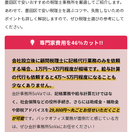
墨田区で安いおすすめの税理士事務所を厳選してご紹介します。
あわせて、墨田区で安い税理士を選ぶコツや、失敗しないための
ポイントも詳しく解説しますので、ぜひ税理士選びの参考にして
ください。
専門家費用を46%カット!!
会社設立後に顧問税理士に記帳代行業務のみを依頼
する場合、1万円～3万円程度が相場です。給与計算
の代行も依頼すると4万～5万円程度になることも
少なくありません。
会計事務所SoVaでは、
記帳業務や給与計算だけではな
く、社会保険などの役所手続き、さらには助成金・補助金
や節税アドバイスを
29,800円〜丸ごとお任せいただくこと
が可能
です。バックオフィス業務が面倒だと感じている方
は、ぜひ会計事務所SoVaにお任せください！