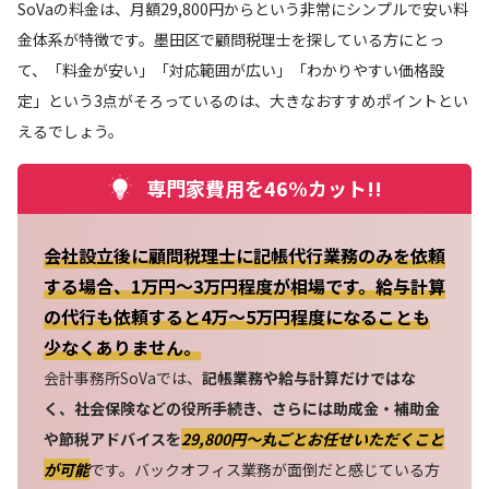
SoVaの料金は、月額29,800円からという非常にシンプルで安い料
金体系が特徴です。墨田区で顧問税理士を探している方にとっ
て、「料金が安い」「対応範囲が広い」「わかりやすい価格設
定」という3点がそろっているのは、大きなおすすめポイントとい
えるでしょう。
専門家費用を46%カット!!
会社設立後に顧問税理士に記帳代行業務のみを依頼
する場合、1万円～3万円程度が相場です。給与計算
の代行も依頼すると4万～5万円程度になることも
少なくありません。
会計事務所SoVaでは、
記帳業務や給与計算だけではな
く、社会保険などの役所手続き、さらには助成金・補助金
や節税アドバイスを
29,800円〜丸ごとお任せいただくこと
が可能
です。バックオフィス業務が面倒だと感じている方