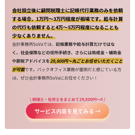
会社設立後に顧問税理士に記帳代行業務のみを依頼
する場合、1万円～3万円程度が相場です。給与計算
の代行も依頼すると4万～5万円程度になることも
少なくありません。
会計事務所SoVaでは、
記帳業務や給与計算だけではな
く、社会保険などの役所手続き、さらには助成金・補助金
や節税アドバイスを
29,800円〜丸ごとお任せいただくこと
が可能
です。バックオフィス業務が面倒だと感じている方
は、ぜひ会計事務所SoVaにお任せください！
\ 税理士・社労士をまとめて29,800円～!! /
サービス内容を見てみる →