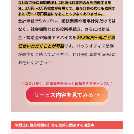
会社設立後に顧問税理士に記帳代行業務のみを依頼する場
合、1万円～3万円程度が相場です。給与計算の代行も依頼す
ると4万～5万円程度になることも少なくありません。
会計事務所SoVaでは、
記帳業務や給与計算だけでは
なく、社会保険などの役所手続き、さらには助成
金・補助金や節税アドバイスを
29,800円〜丸ごとお
任せいただくことが可能
です。バックオフィス業務
が面倒だと感じている方は、ぜひ会計事務所SoVaに
お任せください！
\ コスパ良く、記帳業務を丸っと依頼できるチャンス!! /
サービス内容を見てみる →
税理士に役員報酬の計算を依頼に関連する注意点