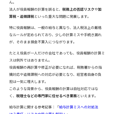
ん。
法人が役員報酬の計算を誤ると、
税務上の否認リスク
や
加
算税・追徴課税
といった重大な問題に発展します。
特に役員報酬は、一般の給与と異なり、法人税法上の厳格
なルールが定められており、少しの計算ミスや手続き漏れ
が、そのまま損金不算入につながります。
たとえ役員が一人だけの会社であっても、役員報酬の計算ミ
スは例外ではありません。
役員報酬の再計算や修正が必要になれば、税務署からの指
摘対応や追徴課税への対応が必要となり、経営者自身の負
担は一気に増大します。
このような背景から、役員報酬の計算は自社対応ではな
く、
税理士などの専門家に任せるべき業務
といえます。
給与計算に関する参考記事：「
給与計算ミスへの対処法