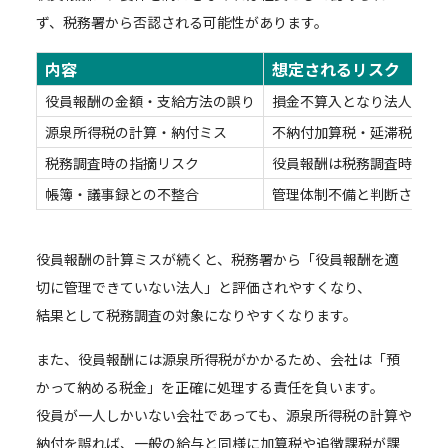
ず、税務署から否認される可能性があります。
内容
想定されるリスク
役員報酬の金額・支給方法の誤り
損金不算入となり法人税が
源泉所得税の計算・納付ミス
不納付加算税・延滞税の対
税務調査時の指摘リスク
役員報酬は税務調査時に特
帳簿・議事録との不整合
管理体制不備と判断され税
役員報酬の計算ミスが続くと、税務署から「役員報酬を適
切に管理できていない法人」と評価されやすくなり、
結果として税務調査の対象になりやすくなります。
また、役員報酬には源泉所得税がかかるため、会社は「預
かって納める税金」を正確に処理する責任を負います。
役員が一人しかいない会社であっても、源泉所得税の計算や
納付を誤れば、一般の給与と同様に加算税や追徴課税が課