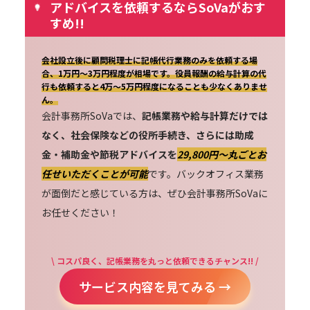
アドバイスを依頼するならSoVaがおす
すめ!!
会社設立後に顧問税理士に記帳代行業務のみを依頼する場
合、1万円～3万円程度が相場です。役員報酬の給与計算の代
行も依頼すると4万～5万円程度になることも少なくありませ
ん。
会計事務所SoVaでは、
記帳業務や給与計算だけでは
なく、社会保険などの役所手続き、さらには助成
金・補助金や節税アドバイスを
29,800円〜丸ごとお
任せいただくことが可能
です。バックオフィス業務
が面倒だと感じている方は、ぜひ会計事務所SoVaに
お任せください！
\ コスパ良く、記帳業務を丸っと依頼できるチャンス!! /
サービス内容を見てみる →