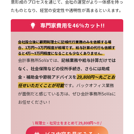
意形成のプロセスを通じて、会社の運営がより一体感を持っ
たものとなり、経営の安定性や透明性が高まるといえます。
専門家費用を46%カット!!
会社設立後に顧問税理士に記帳代行業務のみを依頼する場
合、1万円～3万円程度が相場です。給与計算の代行も依頼す
ると4万～5万円程度になることも少なくありません。
会計事務所SoVaでは、
記帳業務や給与計算だけでは
なく、社会保険などの役所手続き、さらには助成
金・補助金や節税アドバイスを
29,800円〜丸ごとお
任せいただくことが可能
です。バックオフィス業務
が面倒だと感じている方は、ぜひ会計事務所SoVaに
お任せください！
\ 税理士・社労士をまとめて29,800円～!! /
サービス内容を見てみる →