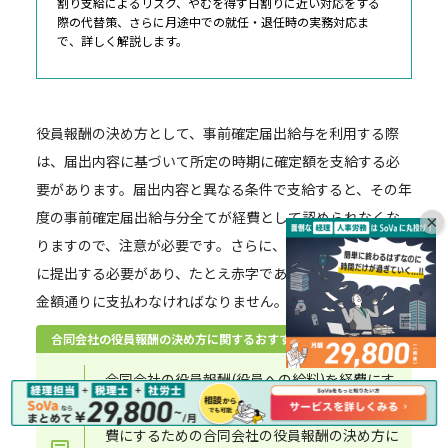
割り支給によるリスク、やむを得ず日割りに近い対応をする
際の代替策、さらに月途中での就任・退任時の実務対応ま
で、詳しく解説します。
役員報酬の決め方として、事前確定届出給与を利用する際
は、届出内容に基づいて所定の時期に確定額を支給する必
要があります。届出内容と異なる条件で支給すると、その年
度の事前確定届出給与分全てが経費として認められなくな
×
りますので、注意が必要です。さらに、届出は事業年度ごと
に提出する必要があり、たとえ赤字であっても、決められた
金額通りに支払わなければなりません。
合同会社の役員報酬の決め方に関するおすすめ記事
合同会社の役員報酬(役員への給料)を経費にす
るためにはいくつかの支払方法があります。経
費にするための合同会社の役員報酬の決め方に