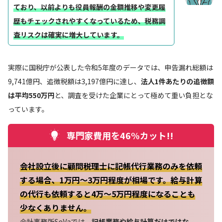
ており、以前よりも役員報酬の金額推移や変更履
歴もチェックされやすくなっているため、税務調
査リスクは確実に増大しています。
実際に国税庁が公表した令和5年度のデータでは、申告漏れ総額は
9,741億円、追徴税額は3,197億円に達し、
法人1件あたりの追徴額
は平均550万円
と、調査を受けた企業にとって極めて重い負担とな
っています。
専門家費用を46%カット!!
会社設立後に顧問税理士に記帳代行業務のみを依頼
する場合、1万円～3万円程度が相場です。給与計算
の代行も依頼すると4万～5万円程度になることも
少なくありません。
会計事務所SoVaでは、
記帳業務や給与計算だけではな