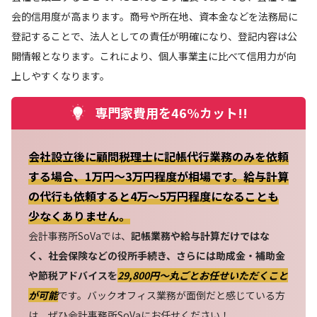
会的信用度が高まります。商号や所在地、資本金などを法務局に
登記することで、法人としての責任が明確になり、登記内容は公
開情報となります。これにより、個人事業主に比べて信用力が向
上しやすくなります。
専門家費用を46%カット!!
会社設立後に顧問税理士に記帳代行業務のみを依頼
する場合、1万円～3万円程度が相場です。給与計算
の代行も依頼すると4万～5万円程度になることも
少なくありません。
会計事務所SoVaでは、
記帳業務や給与計算だけではな
く、社会保険などの役所手続き、さらには助成金・補助金
や節税アドバイスを
29,800円〜丸ごとお任せいただくこと
が可能
です。バックオフィス業務が面倒だと感じている方
は、ぜひ会計事務所SoVaにお任せください！