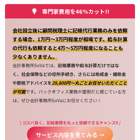
専門家費用を46%カット!!
会社設立後に顧問税理士に記帳代行業務のみを依頼
する場合、1万円～3万円程度が相場です。給与計算
の代行も依頼すると4万～5万円程度になることも
少なくありません。
会計事務所SoVaでは、
記帳業務や給与計算だけではな
く、社会保険などの役所手続き、さらには助成金・補助金
や節税アドバイスを
29,800円〜丸ごとお任せいただくこと
が可能
です。バックオフィス業務が面倒だと感じている方
は、ぜひ会計事務所SoVaにお任せください！
\ コスパ良く、記帳業務を丸っと依頼できるチャンス!! /
サービス内容を見てみる →