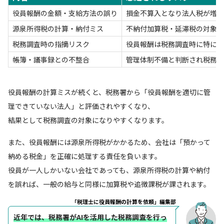
役員報酬の金額・支給方法の誤り
損金不算入となり法人税が増加
源泉所得税の計算・納付ミス
不納付加算税・延滞税の対象
税務調査時の指摘リスク
役員報酬は税務調査時に特に厳
帳簿・議事録との不整合
管理体制不備と判断され税務調
役員報酬の計算ミスが続くと、税務署から「役員報酬を適切に管
理できていない法人」と評価されやすくなり、
結果として税務調査の対象になりやすくなります。
また、役員報酬には源泉所得税がかかるため、会社は「預かって
納める税金」を正確に処理する責任を負います。
役員が一人しかいない会社であっても、源泉所得税の計算や納付
を誤れば、一般の給与と同様に加算税や追徴課税が課されます。
「税理士に役員報酬の計算を依頼」編集部
近年では、税務署がAIを活用した税務調査を行っ