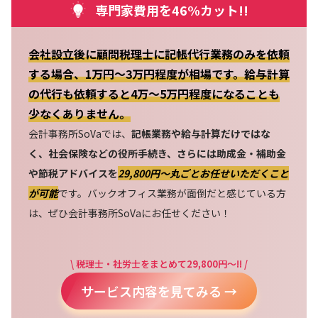
専門家費用を46%カット!!
会社設立後に顧問税理士に記帳代行業務のみを依頼
する場合、1万円～3万円程度が相場です。給与計算
の代行も依頼すると4万～5万円程度になることも
少なくありません。
会計事務所SoVaでは、
記帳業務や給与計算だけではな
く、社会保険などの役所手続き、さらには助成金・補助金
や節税アドバイスを
29,800円〜丸ごとお任せいただくこと
が可能
です。バックオフィス業務が面倒だと感じている方
は、ぜひ会計事務所SoVaにお任せください！
\ 税理士・社労士をまとめて29,800円～!! /
サービス内容を見てみる →