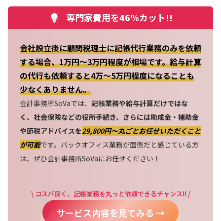
専門家費用を46%カット!!
会社設立後に顧問税理士に記帳代行業務のみを依頼
する場合、1万円～3万円程度が相場です。給与計算
の代行も依頼すると4万～5万円程度になることも
少なくありません。
会計事務所SoVaでは、
記帳業務や給与計算だけではな
く、社会保険などの役所手続き、さらには助成金・補助金
や節税アドバイスを
29,800円〜丸ごとお任せいただくこと
が可能
です。バックオフィス業務が面倒だと感じている方
は、ぜひ会計事務所SoVaにお任せください！
\ コスパ良く、記帳業務を丸っと依頼できるチャンス!! /
サービス内容を見てみる →