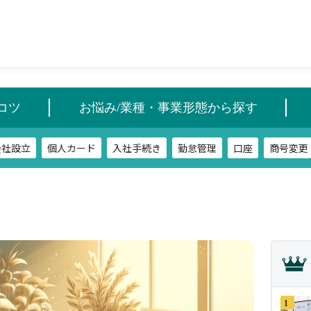
会社設立
個人カード
入社手続き
勤怠管理
口座
商号変更
コツ
お悩み/業種・事業形態から探す
会社設立
個人カード
入社手続き
勤怠管理
口座
商号変更
1