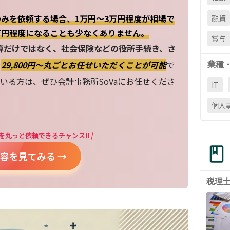
みを依頼する場合、1万円～3万円程度が相場で
融資
万円程度になることも少なくありません。
賞与
算だけではなく、社会保険などの役所手続き、さ
を
29,800円〜丸ごとお任せいただくことが可能
で
業種
いる方は、ぜひ会計事務所SoVaにお任せくださ
IT
個人
を丸っと依頼できるチャンス!! /
容を見てみる →
税理