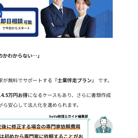
のかわからない…」
家が無料でサポートする
『士業伴走プラン』
です。
14.5万円お得
になるケースもあり、さらに書類作成
がら安心して法人化を進められます。
SoVa税理士ガイド編集部
立後に修正する場合の専門家依頼費用
立は初めから専門家に依頼することがお