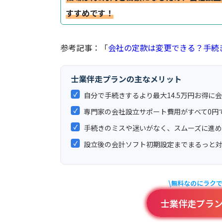
すすめです！
参考記事：「
会社の定款は変更できる？手続
士業伴走プランの主なメリット
✓
自分で手続きするより最大14.5万円お得に
✓
専門家の会社設立サポート費用がすべて0円
✓
手続きのミスや迷いがなく、スムーズに進
✓
設立後の会計ソフト初期設定までまるっと
\無料なのにラク
士業伴走プラ