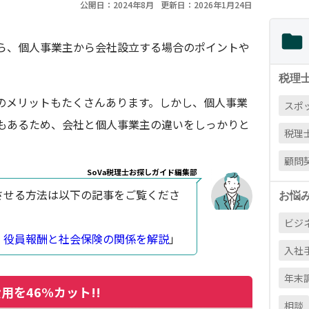
公開日：2024年8月
更新日：2026年1月24日
ら、個人事業主から会社設立する場合のポイントや
税理
のメリットもたくさんあります。しかし、個人事業
スポ
もあるため、会社と個人事業主の違いをしっかりと
税理
顧問
SoVa税理士お探しガイド編集部
させる方法は以下の記事をご覧くださ
お悩
ビジ
！役員報酬と社会保険の関係を解説
」
入社
年末
用を46%カット!!
相談