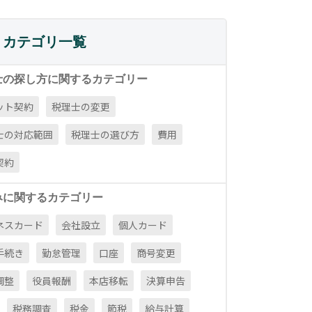
カテゴリ一覧
士の探し方に関するカテゴリー
ット契約
税理士の変更
士の対応範囲
税理士の選び方
費用
契約
みに関するカテゴリー
ネスカード
会社設立
個人カード
手続き
勤怠管理
口座
商号変更
調整
役員報酬
本店移転
決算申告
税務調査
税金
節税
給与計算