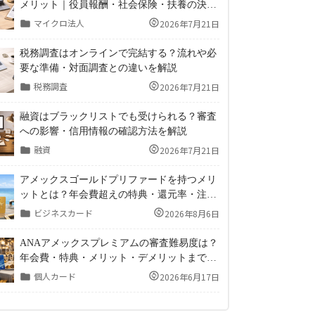
メリット｜役員報酬・社会保険・扶養の決め
方
マイクロ法人
2026年7月21日
税務調査はオンラインで完結する？流れや必
要な準備・対面調査との違いを解説
税務調査
2026年7月21日
融資はブラックリストでも受けられる？審査
への影響・信用情報の確認方法を解説
融資
2026年7月21日
アメックスゴールドプリファードを持つメリ
ットとは？年会費超えの特典・還元率・注意
点まで徹底解説
ビジネスカード
2026年8月6日
ANAアメックスプレミアムの審査難易度は？
年会費・特典・メリット・デメリットまで徹
底解説！
個人カード
2026年6月17日