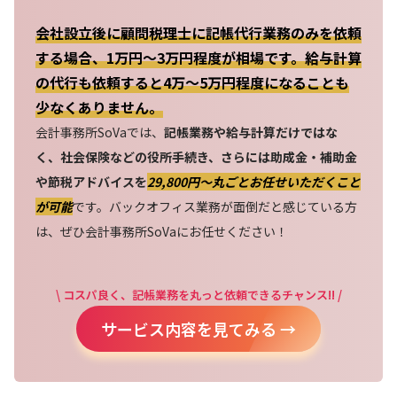
会社設立後に顧問税理士に記帳代行業務のみを依頼
する場合、1万円～3万円程度が相場です。給与計算
の代行も依頼すると4万～5万円程度になることも
少なくありません。
会計事務所SoVaでは、
記帳業務や給与計算だけではな
く、社会保険などの役所手続き、さらには助成金・補助金
や節税アドバイスを
29,800円〜丸ごとお任せいただくこと
が可能
です。バックオフィス業務が面倒だと感じている方
は、ぜひ会計事務所SoVaにお任せください！
\ コスパ良く、記帳業務を丸っと依頼できるチャンス!! /
サービス内容を見てみる →