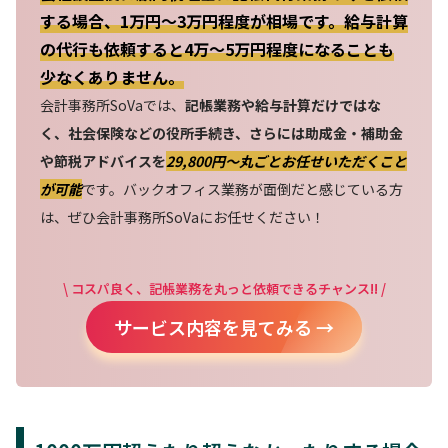
する場合、1万円～3万円程度が相場です。給与計算
の代行も依頼すると4万～5万円程度になることも
少なくありません。
会計事務所SoVaでは、
記帳業務や給与計算だけではな
く、社会保険などの役所手続き、さらには助成金・補助金
や節税アドバイスを
29,800円〜丸ごとお任せいただくこと
が可能
です。バックオフィス業務が面倒だと感じている方
は、ぜひ会計事務所SoVaにお任せください！
\ コスパ良く、記帳業務を丸っと依頼できるチャンス!! /
サービス内容を見てみる →